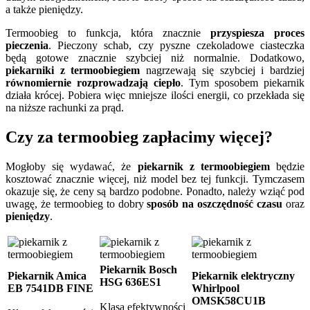
a także pieniędzy.
Termoobieg to funkcja, która znacznie
przyspiesza proces
pieczenia
. Pieczony schab, czy pyszne czekoladowe ciasteczka
będą gotowe znacznie szybciej niż normalnie. Dodatkowo,
piekarniki z termoobiegiem
nagrzewają się szybciej i bardziej
równomiernie rozprowadzają ciepło
. Tym sposobem piekarnik
działa krócej. Pobiera więc mniejsze ilości energii, co przekłada się
na niższe rachunki za prąd.
Czy za termoobieg zapłacimy więcej?
Mogłoby się wydawać, że
piekarnik z termoobiegiem
będzie
kosztować znacznie więcej, niż model bez tej funkcji. Tymczasem
okazuje się, że ceny są bardzo podobne. Ponadto, należy wziąć pod
uwagę, że termoobieg to dobry
sposób na oszczędność czasu
oraz
pieniędzy
.
Piekarnik Bosch
Piekarnik Amica
Piekarnik elektryczny
HSG 636ES1
EB 7541DB FINE
Whirlpool
OMSK58CU1B
Klasa efektywności