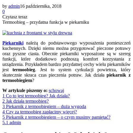
by
admin
16 października, 2018
0
Czytasz teraz
Termoobieg – przydatna funkcja w piekarniku
Piekarniki
należą do podstawowego wyposażenia pomieszczeń
kuchennych. Dzięki niemu można przygotować pieczone potrawy
oraz pyszne ciasta. Obecnie piekarniki wyposażone są w szereg
funkcji, które dodatkowo podnoszą komfort korzystania z
urządzenia. Przykładem bardzo przydatnej cechy wielu piekarników
jest
termoobieg
. Jest to system cyrkulacji powietrza, który
skutecznie skraca czas pieczenia potraw. Jak działa
piekarnik z
termoobiegiem
?
W artykule piszemy o:
schowaj
1
Co to jest termoobieg? Jak działa?
2
Jak działa termoobieg?
3
Piekarnik z termoobiegiem – duża wygoda
4
Czy za termoobieg zapłacimy więcej?
5
Piekarnik z termoobiegiem – o czym musimy pamiętać?
5.1
admin