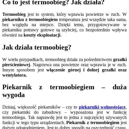
Co to jest termoobieg? Jak działa?
Termoobieg
jest to system, który wprawia powietrze w ruch. W
piekarniku z termoobiegiem
temperatura jest wszędzie taka sama,
bez względu na miejsce. Dzięki temu, przygotowywane w
piekarniku potrawy gotowe są szybciej, co bezpośrednio wpływa
również na
koszty eksploatacji
.
Jak działa termoobieg?
W wielu przypadkach, termoobieg działa za pośrednictwem
grzałki
pierścieniowej
. Nagrzewa ona powietrze oraz wprawia je w ruch.
Innym sposobem jest
włączenie górnej i dolnej grzałki oraz
wentylatora.
Piekarnik z termoobiegiem – duża
wygoda
Dzisiaj, większość piekarników – czy to
piekarniki wolnostojące
,
czy piekarniki do zabudowy – wyposażona jest w funkcję
termoobiegu. Tak naprawdę jest to jedna z najczęściej używanych
funkcji w tego typu urządzeniach.
Piekarnik z termoobiegiem
jest
dużym udogodnieniem, Jest to dobry sposób na oszczędność czasu,