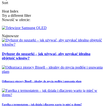
Sort
Heat Index
Try a different filter
Nowość w ofercie:
Najnowsze
Dyfuzor do suszarki – jak używać, aby uzyskać idealną
objętość włosów?
Odkurzacz piorący Bissell – idealny do mycia podłóg i usuwania plam
Farelka z termostatem – jak działa i dlaczego warto ją mieć w domu?