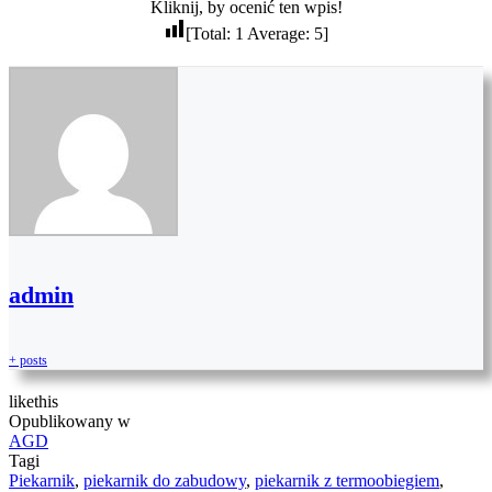
Kliknij, by ocenić ten wpis!
[Total:
1
Average:
5
]
admin
+ posts
like
this
Opublikowany w
AGD
Tagi
Piekarnik
,
piekarnik do zabudowy
,
piekarnik z termoobiegiem
,