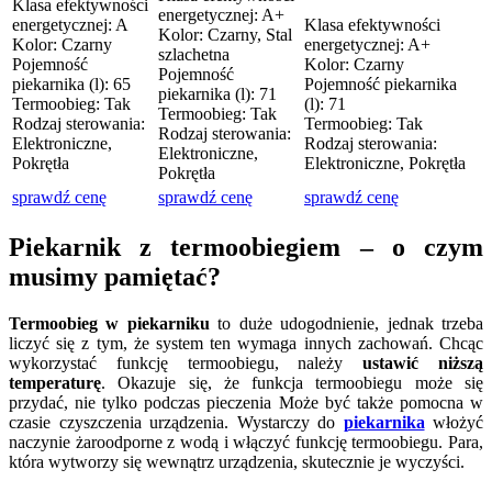
Klasa efektywności
energetycznej: A+
energetycznej: A
Klasa efektywności
Kolor: Czarny, Stal
Kolor: Czarny
energetycznej: A+
szlachetna
Pojemność
Kolor: Czarny
Pojemność
piekarnika (l): 65
Pojemność piekarnika
piekarnika (l): 71
Termoobieg: Tak
(l): 71
Termoobieg: Tak
Rodzaj sterowania:
Termoobieg: Tak
Rodzaj sterowania:
Elektroniczne,
Rodzaj sterowania:
Elektroniczne,
Pokrętła
Elektroniczne, Pokrętła
Pokrętła
sprawdź cenę
sprawdź cenę
sprawdź cenę
Piekarnik z termoobiegiem – o czym
musimy pamiętać?
Termoobieg w piekarniku
to duże udogodnienie, jednak trzeba
liczyć się z tym, że system ten wymaga innych zachowań. Chcąc
wykorzystać funkcję termoobiegu, należy
ustawić niższą
temperaturę
. Okazuje się, że funkcja termoobiegu może się
przydać, nie tylko podczas pieczenia Może być także pomocna w
czasie czyszczenia urządzenia. Wystarczy do
piekarnika
włożyć
naczynie żaroodporne z wodą i włączyć funkcję termoobiegu. Para,
która wytworzy się wewnątrz urządzenia, skutecznie je wyczyści.