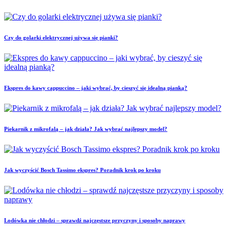
Czy do golarki elektrycznej używa się pianki?
Ekspres do kawy cappuccino – jaki wybrać, by cieszyć się idealną pianką?
Piekarnik z mikrofalą – jak działa? Jak wybrać najlepszy model?
Jak wyczyścić Bosch Tassimo ekspres? Poradnik krok po kroku
Lodówka nie chłodzi – sprawdź najczęstsze przyczyny i sposoby naprawy