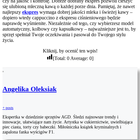
czy na jakość i kontrolę. Dobrze dobrany ekspres pozwoli cieszyć
się ulubioną mleczną kawą o każdej porze dnia. Pamiętaj, że nawet
najlepszy
ekspres
wymaga dobrej jakości mleka i świeżej kawy –
dopiero wtedy cappuccino z ekspresu ciśnieniowego będzie
naprawdę wyśmienite. Niezależnie od tego, czy wybierzesz model
automatyczny, kolbowy czy kapsułkowy – najważniejsze jest to, by
sprzęt spełniał Twoje oczekiwania i pasował do Twojego stylu
życia.
Kliknij, by ocenić ten wpis!
[Total:
0
Average:
0
]
Angelika Oleksiak
+ posts
Ekspertka w dziedzinie sprzętów AGD. Śledzi najnowsze trendy i
innowacje, ułatwiające nam życie. Artystka w cukiernictwie, uwielbiająca
piec ciasta, torty czy babeczki. Miłośniczka książek kryminalnych i
zapalona fanka wyścigów F1.