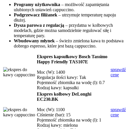
Programy użytkownika
– możliwość zapamiętania
ulubionych ustawień cappuccino.
Podgrzewacz filiżanek
– utrzymuje temperaturę napoju
dłużej.
Dysza parowa z regulacją
– przydatna w kolbowych
modelach, gdzie można samodzielnie regulować siłę i
temperaturę pary.
Wbudowany młynek
– świeżo zmielona kawa to podstawa
dobrego espresso, które jest bazą cappuccino.
Ekspres kapsułkowy Bosch Tassimo
Happy Friendly TAS107E
sprawdź
Moc (W): 1400
cenę
Regulacja ilości kawy: Tak
Pojemność zbiornika na wodę (l): 0.7
Rodzaj kawy: kapsułki
Ekspres kolbowy DeLonghi
EC230.BK
Moc (W): 1100
sprawdź
Ciśnienie (bar): 15
cenę
Pojemność zbiornika na wodę (l): 1
Rodzaj kawy: mielona