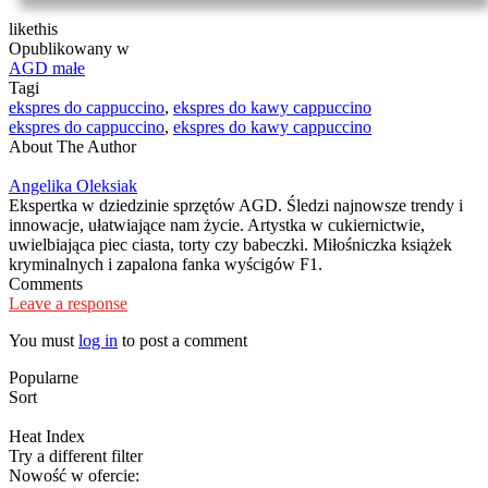
like
this
Opublikowany w
AGD małe
Tagi
ekspres do cappuccino
,
ekspres do kawy cappuccino
ekspres do cappuccino
,
ekspres do kawy cappuccino
About The Author
Angelika Oleksiak
Ekspertka w dziedzinie sprzętów AGD. Śledzi najnowsze trendy i
innowacje, ułatwiające nam życie. Artystka w cukiernictwie,
uwielbiająca piec ciasta, torty czy babeczki. Miłośniczka książek
kryminalnych i zapalona fanka wyścigów F1.
Comments
Leave a response
You must
log in
to post a comment
Popularne
Sort
Heat Index
Try a different filter
Nowość w ofercie: