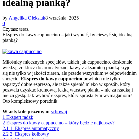
idealną pianką?
by
Angelika Oleksiak
8 września, 2025
0
Czytasz teraz
Ekspres do kawy cappuccino – jaki wybrać, by cieszyć się idealną
pianką?
Miłośnicy mlecznych specjałów, takich jak cappuccino, doskonale
wiedzą, że klucz do aromatycznej kawy z aksamitną pianką kryje
się nie tylko w jakości ziaren, ale przede wszystkim w odpowiednim
sprzęcie.
Ekspres do kawy cappuccino
powinien nie tylko
zaparzyć dobre espresso, ale także spienić mleko w sposób, który
pozwala uzyskać kremową, lekką warstwę pianki – nie za rzadką i
nie za gęstą. Jak wybrać ekspres, który sprosta tym wymaganiom?
Oto kompleksowy poradnik.
W artykule piszemy o:
schowaj
1
Ekspert radzi:
2
Ekspres do kawy cappuccino – który będzie najlepszy?
2.1
1. Ekspres automatyczny
2.2
2. Ekspres kolbowy