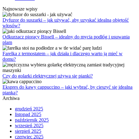
Najnowsze wpisy
Dyfuzor do suszarki – jak używać, aby uzyskać idealną objętość
włosów?
Odkurzacz piorący Bissell – idealny do mycia podłóg i usuwania
plam
Farelka z termostatem – jak działa i dlaczego warto ją mieć w
domu?
Czy do golarki elektrycznej używa się pianki?
Ekspres do kawy cappuccino – jaki wybrać, by cieszyć się idealną
pianką?
Archiwa
grudzień 2025
listopad 2025
październik 2025
wrzesień 2025
sierpień 2025
czerwiec 2025