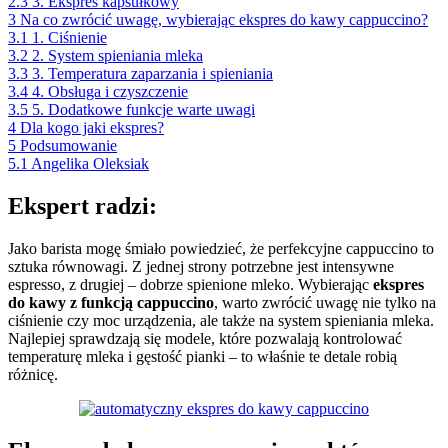
2.3
3. Ekspres kapsułkowy
3
Na co zwrócić uwagę, wybierając ekspres do kawy cappuccino?
3.1
1. Ciśnienie
3.2
2. System spieniania mleka
3.3
3. Temperatura zaparzania i spieniania
3.4
4. Obsługa i czyszczenie
3.5
5. Dodatkowe funkcje warte uwagi
4
Dla kogo jaki ekspres?
5
Podsumowanie
5.1
Angelika Oleksiak
Ekspert radzi:
Jako barista mogę śmiało powiedzieć, że perfekcyjne cappuccino to
sztuka równowagi. Z jednej strony potrzebne jest intensywne
espresso, z drugiej – dobrze spienione mleko. Wybierając
ekspres
do kawy z funkcją cappuccino
, warto zwrócić uwagę nie tylko na
ciśnienie czy moc urządzenia, ale także na system spieniania mleka.
Najlepiej sprawdzają się modele, które pozwalają kontrolować
temperaturę mleka i gęstość pianki – to właśnie te detale robią
różnicę.