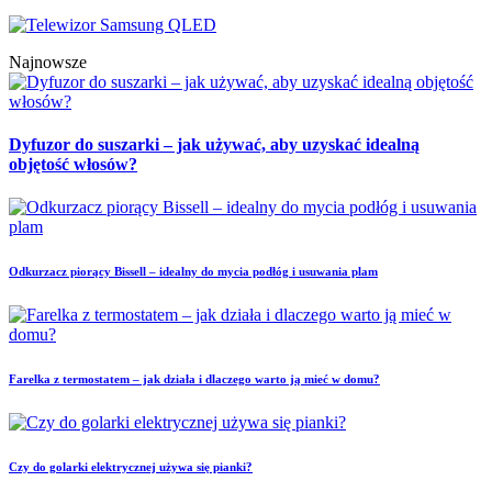
Najnowsze
Dyfuzor do suszarki – jak używać, aby uzyskać idealną
objętość włosów?
Odkurzacz piorący Bissell – idealny do mycia podłóg i usuwania plam
Farelka z termostatem – jak działa i dlaczego warto ją mieć w domu?
Czy do golarki elektrycznej używa się pianki?