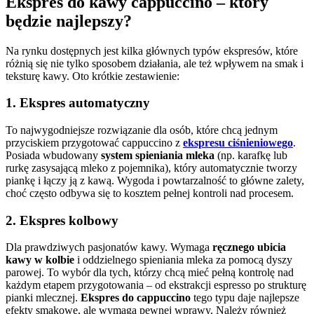
Ekspres do kawy cappuccino – który
będzie najlepszy?
Na rynku dostępnych jest kilka głównych typów ekspresów, które
różnią się nie tylko sposobem działania, ale też wpływem na smak i
teksturę kawy. Oto krótkie zestawienie:
1. Ekspres automatyczny
To najwygodniejsze rozwiązanie dla osób, które chcą jednym
przyciskiem przygotować cappuccino z
ekspresu ciśnieniowego
.
Posiada wbudowany
system spieniania mleka
(np. karafkę lub
rurkę zasysającą mleko z pojemnika), który automatycznie tworzy
piankę i łączy ją z kawą. Wygoda i powtarzalność to główne zalety,
choć często odbywa się to kosztem pełnej kontroli nad procesem.
2. Ekspres kolbowy
Dla prawdziwych pasjonatów kawy. Wymaga
ręcznego ubicia
kawy w kolbie
i oddzielnego spieniania mleka za pomocą dyszy
parowej. To wybór dla tych, którzy chcą mieć pełną kontrolę nad
każdym etapem przygotowania – od ekstrakcji espresso po strukturę
pianki mlecznej.
Ekspres do cappuccino
tego typu daje najlepsze
efekty smakowe, ale wymaga pewnej wprawy. Należy również