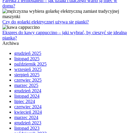
Farelka z termostatem – jak działa i dlaczego warto ją mieć w
domu?
Czy do golarki elektrycznej używa się pianki?
Ekspres do kawy cappuccino – jaki wybrać, by cieszyć się idealną
pianką?
Archiwa
grudzień 2025
listopad 2025
październik 2025
wrzesień 2025
sierpień 2025
czerwiec 2025
marzec 2025
grudzień 2024
listopad 2024
lipiec 2024
czerwiec 2024
kwiecień 2024
marzec 2024
grudzień 2023
listopad 2023