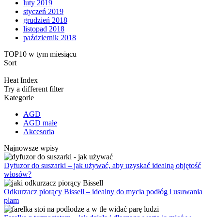
luty 2019
styczeń 2019
grudzień 2018
listopad 2018
październik 2018
TOP10 w tym miesiącu
Sort
Heat Index
Try a different filter
Kategorie
AGD
AGD małe
Akcesoria
Najnowsze wpisy
Dyfuzor do suszarki – jak używać, aby uzyskać idealną objętość
włosów?
Odkurzacz piorący Bissell – idealny do mycia podłóg i usuwania
plam