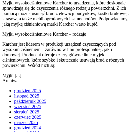
Myjki wysokociśnieniowe Karcher to urządzenia, które doskonale
sprawdzają się do czyszczenia różnego rodzaju powierzchni. Z ich
pomocą można usunąć brud z elewacji budynków, kostki brukowej,
tarasów, a także mebli ogrodowych i samochodów. Podpowiadamy,
jaką myjkę ciśnieniową marki Karcher warto kupić.
Myjki wysokociśnieniowe Karcher – rodzaje
Karcher jest liderem w produkcji urządzeń czyszczących pod
wysokim ciśnieniem – zarówno w linii profesjonalnej, jak i
domowej. Producent oferuje cztery główne linie myjek
ciśnieniowych, które szybko i skutecznie usuwają brud z różnych
powierzchni. Wśród nich są:
Myjki [...]
Archiwa
grudzień 2025
listopad 2025
październik 2025
wrzesień 2025
sierpień 2025
czerwiec 2025
marzec 2025
grudzień 2024