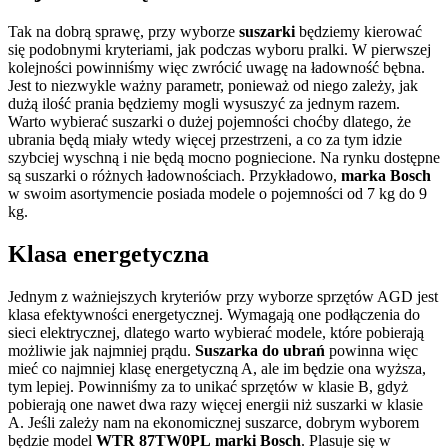
Tak na dobrą sprawę, przy wyborze
suszarki
będziemy kierować
się podobnymi kryteriami, jak podczas wyboru pralki. W pierwszej
kolejności powinniśmy więc zwrócić uwagę na ładowność bębna.
Jest to niezwykle ważny parametr, ponieważ od niego zależy, jak
dużą ilość prania będziemy mogli wysuszyć za jednym razem.
Warto wybierać suszarki o dużej pojemności choćby dlatego, że
ubrania będą miały wtedy więcej przestrzeni, a co za tym idzie
szybciej wyschną i nie będą mocno pogniecione. Na rynku dostępne
są suszarki o różnych ładownościach. Przykładowo,
marka Bosch
w swoim asortymencie posiada modele o pojemności od 7 kg do 9
kg.
Klasa energetyczna
Jednym z ważniejszych kryteriów przy wyborze sprzętów AGD jest
klasa efektywności energetycznej. Wymagają one podłączenia do
sieci elektrycznej, dlatego warto wybierać modele, które pobierają
możliwie jak najmniej prądu.
Suszarka do ubrań
powinna więc
mieć co najmniej klasę energetyczną A, ale im będzie ona wyższa,
tym lepiej. Powinniśmy za to unikać sprzętów w klasie B, gdyż
pobierają one nawet dwa razy więcej energii niż suszarki w klasie
A. Jeśli zależy nam na ekonomicznej suszarce, dobrym wyborem
będzie model
WTR 87TW0PL
marki Bosch
. Plasuje się w