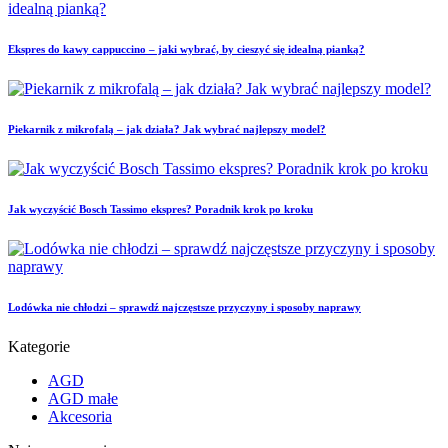
Ekspres do kawy cappuccino – jaki wybrać, by cieszyć się idealną pianką?
Piekarnik z mikrofalą – jak działa? Jak wybrać najlepszy model?
Jak wyczyścić Bosch Tassimo ekspres? Poradnik krok po kroku
Lodówka nie chłodzi – sprawdź najczęstsze przyczyny i sposoby naprawy
Kategorie
AGD
AGD małe
Akcesoria