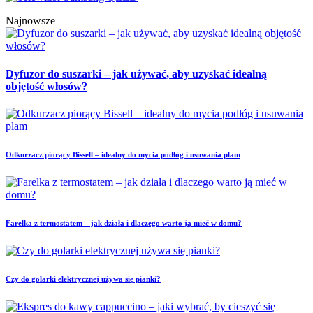
Najnowsze
Dyfuzor do suszarki – jak używać, aby uzyskać idealną
objętość włosów?
Odkurzacz piorący Bissell – idealny do mycia podłóg i usuwania plam
Farelka z termostatem – jak działa i dlaczego warto ją mieć w domu?
Czy do golarki elektrycznej używa się pianki?