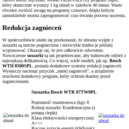
który skutecznie wysuszy 1 kg ubrań w zaledwie 40 minut. Warto
również zwrócić uwagę na programy czasowe, dzięki którym
samodzielnie można zaprogramować czas trwania procesu suszenia.
Redukcja zagnieceń
W społeczeństwie utarło się przekonanie, że ubrania wyjęte z
suszarki są mocno pogniecione i niezwykle trudno je później
wyprasować. Okazuje się, że jest całkowicie odwrotnie.
Nowoczesne
suszarki
są tak projektowane, aby traktowały odzież z
największą delikatnością. Co więcej, wiele modeli, jak np.
Bosch
WTH 8500SPL
, posiada dodatkowe systemy redukcji zagnieceń.
Wystarczy nacisnąć przycisk „mniej zagnieceń”, a urządzenie
uruchomi dodatkowy program, który ochroni tkaniny przed
zagnieceniami.
Suszarka Bosch WTR 87TW0PL
Pojemność znamionowa (kg): 8
Rodzaj suszarki: Kondensacyjna (z
pompą ciepła)
Klasa efektywności energetycznej:
A+++
Roczne zużycie energii (kWh/rok):