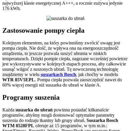
najwyższej klasie energetycznej A+++, a rocznie zużywa jedynie
176 kWh.
Zastosowanie pompy ciepła
Kolejnym elementem, na który powinniśmy zwrócić uwagę jest
pompa ciepła. Nie dość, że wpływa ona na energooszczędność
urządzenia, to jeszcze pozwala suszyć ubrania w niskich
temperaturach. Dzięki pompie ciepła, nagrzane wcześniej powietrze
jest wykorzystywane w kolejnych etapach procesu, aby całkowicie
usunąć wilgoć z suszonych ubrań. Tę nowoczesną technologię
znajdziemy w wielu
suszarkach Bosch
, jak choćby w modelu
WTR 85V5EPL
. Pompa ciepła pozwala zaoszczędzić nawet do
60% więcej energii niż suszarka do ubrań w klasie A.
Programy suszenia
Każda
suszarka do ubrań
powinna posiadać kilkanaście
programów, abyśmy mogli dostosować optymalne parametry
suszenia do rodzaju tkaniny lub grupy ubrań.
Suszarka Bosch
WTM 8528FPL
oferuje aż 15 programów, w tym m.in.:
Sport/Fitness, Ręczniki, Wełna, Pierze/Puch czy program Super,