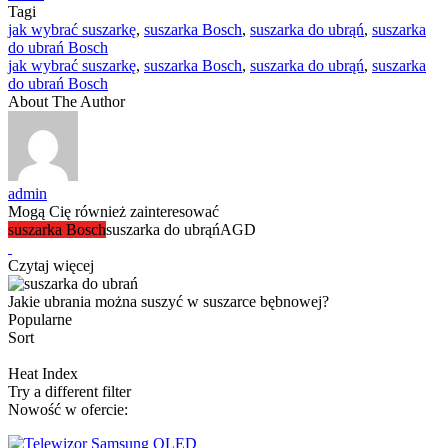
Tagi
jak wybrać suszarkę
,
suszarka Bosch
,
suszarka do ubrąń
,
suszarka
do ubrań Bosch
jak wybrać suszarkę
,
suszarka Bosch
,
suszarka do ubrąń
,
suszarka
do ubrań Bosch
About The Author
admin
Mogą Cię również zainteresować
suszarka Bosch
suszarka do ubrąń
AGD
Czytaj więcej
Jakie ubrania można suszyć w suszarce bębnowej?
Popularne
Sort
Heat Index
Try a different filter
Nowość w ofercie: