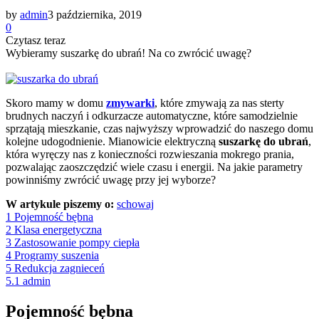
by
admin
3 października, 2019
0
Czytasz teraz
Wybieramy suszarkę do ubrań! Na co zwrócić uwagę?
Skoro mamy w domu
zmywarki
, które zmywają za nas sterty
brudnych naczyń i odkurzacze automatyczne, które samodzielnie
sprzątają mieszkanie, czas najwyższy wprowadzić do naszego domu
kolejne udogodnienie. Mianowicie elektryczną
suszarkę do ubrań
,
która wyręczy nas z konieczności rozwieszania mokrego prania,
pozwalając zaoszczędzić wiele czasu i energii. Na jakie parametry
powinniśmy zwrócić uwagę przy jej wyborze?
W artykule piszemy o:
schowaj
1
Pojemność bębna
2
Klasa energetyczna
3
Zastosowanie pompy ciepła
4
Programy suszenia
5
Redukcja zagnieceń
5.1
admin
Pojemność bębna