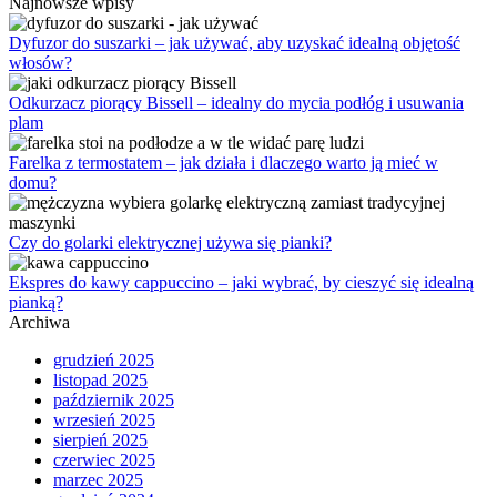
Najnowsze wpisy
Dyfuzor do suszarki – jak używać, aby uzyskać idealną objętość
włosów?
Odkurzacz piorący Bissell – idealny do mycia podłóg i usuwania
plam
Farelka z termostatem – jak działa i dlaczego warto ją mieć w
domu?
Czy do golarki elektrycznej używa się pianki?
Ekspres do kawy cappuccino – jaki wybrać, by cieszyć się idealną
pianką?
Archiwa
grudzień 2025
listopad 2025
październik 2025
wrzesień 2025
sierpień 2025
czerwiec 2025
marzec 2025