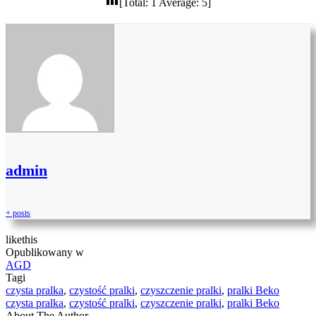
[Total:
1
Average:
5
]
admin
+ posts
like
this
Opublikowany w
AGD
Tagi
czysta pralka
,
czystość pralki
,
czyszczenie pralki
,
pralki Beko
czysta pralka
,
czystość pralki
,
czyszczenie pralki
,
pralki Beko
About The Author