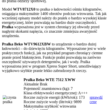
do prania odzieży sportowej.
Model
WTV8712X0
to pralka o ładowności ośmiu kilogramów,
osiągająca maksymalnie 1400 obrotów podczas wirowania. Tak jak
wcześniej opisany model należy do pralek o bardzo wysokiej klasie
energetycznej, które pozwalają na bardzo duże oszczędności.
Pralka
wyposażona jest w system chroniący jej obwody przed
nagłymi skokami napięcia, co znacznie zmniejsza awaryjność
urządzenia.
Pralka Beko WTV9612XBW
to urządzenie o bardzo dużej
ładowności – do dziewięciu kilogramów. Wyposażone jest w wiele
praktycznych funkcji, jak na przykład program chroniący ciemne
pranie przed blaknięciem. Funkcje pralni pozwalają na zarówno
oszczędność używanych detergentów, jak i wody. Pralka
wyposażona jest w program Xpress Super Short, umożliwiający
wyjątkowo szybkie pranie lekko zabrudzonych rzeczy.
Pralka Beko WTE 7512 XWW
Aktualnie Brak
Pojemność znamionowa (kg): 7
Klasa efektywności energetycznej: A+++
Roczne zużycie energii (kWh/rok): 173
sprawdź
Roczne zużycie wody (litr/rok): 9899
cenę
Maksymalna szybkość wirowania