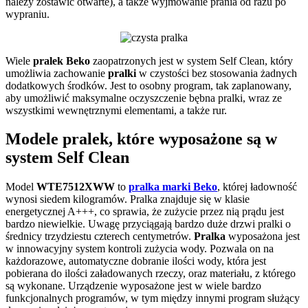
należy zostawić otwarte), a także wyjmowanie prania od razu po
wypraniu.
Wiele
pralek Beko
zaopatrzonych jest w system Self Clean, który
umożliwia zachowanie
pralki
w czystości bez stosowania żadnych
dodatkowych środków. Jest to osobny program, tak zaplanowany,
aby umożliwić maksymalne oczyszczenie bębna pralki, wraz ze
wszystkimi wewnętrznymi elementami, a także rur.
Modele pralek, które wyposażone są w
system Self Clean
Model
WTE7512XWW
to
pralka marki Beko
, której ładowność
wynosi siedem kilogramów. Pralka znajduje się w klasie
energetycznej A+++, co sprawia, że zużycie przez nią prądu jest
bardzo niewielkie. Uwagę przyciągają bardzo duże drzwi pralki o
średnicy trzydziestu czterech centymetrów.
Pralka
wyposażona jest
w innowacyjny system kontroli zużycia wody. Pozwala on na
każdorazowe, automatyczne dobranie ilości wody, która jest
pobierana do ilości załadowanych rzeczy, oraz materiału, z którego
są wykonane. Urządzenie wyposażone jest w wiele bardzo
funkcjonalnych programów, w tym między innymi program służący