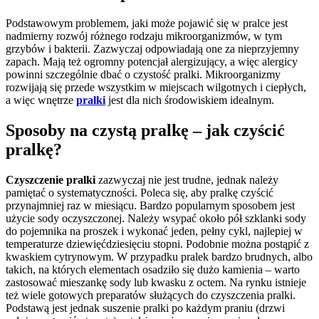
Podstawowym problemem, jaki może pojawić się w pralce jest
nadmierny rozwój różnego rodzaju mikroorganizmów, w tym
grzybów i bakterii. Zazwyczaj odpowiadają one za nieprzyjemny
zapach. Mają też ogromny potencjał alergizujący, a więc alergicy
powinni szczególnie dbać o czystość pralki. Mikroorganizmy
rozwijają się przede wszystkim w miejscach wilgotnych i ciepłych,
a więc wnętrze
pralki
jest dla nich środowiskiem idealnym.
Sposoby na czystą pralkę – jak czyścić
pralkę?
Czyszczenie pralki
zazwyczaj nie jest trudne, jednak należy
pamiętać o systematyczności. Poleca się, aby pralkę czyścić
przynajmniej raz w miesiącu. Bardzo popularnym sposobem jest
użycie sody oczyszczonej. Należy wsypać około pół szklanki sody
do pojemnika na proszek i wykonać jeden, pełny cykl, najlepiej w
temperaturze dziewięćdziesięciu stopni. Podobnie można postąpić z
kwaskiem cytrynowym. W przypadku pralek bardzo brudnych, albo
takich, na których elementach osadziło się dużo kamienia – warto
zastosować mieszankę sody lub kwasku z octem. Na rynku istnieje
też wiele gotowych preparatów służących do czyszczenia pralki.
Podstawą jest jednak suszenie pralki po każdym praniu (drzwi