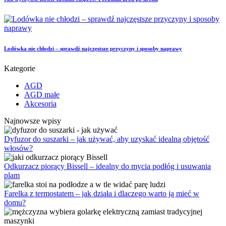
Lodówka nie chłodzi – sprawdź najczęstsze przyczyny i sposoby naprawy
Kategorie
AGD
AGD małe
Akcesoria
Najnowsze wpisy
Dyfuzor do suszarki – jak używać, aby uzyskać idealną objętość
włosów?
Odkurzacz piorący Bissell – idealny do mycia podłóg i usuwania
plam
Farelka z termostatem – jak działa i dlaczego warto ją mieć w
domu?