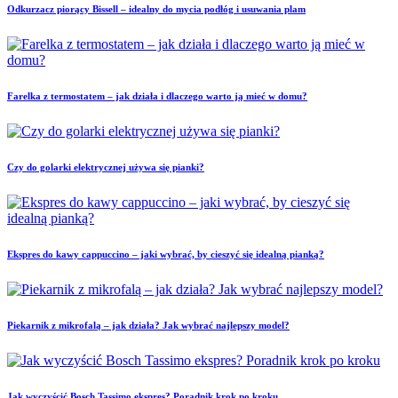
Odkurzacz piorący Bissell – idealny do mycia podłóg i usuwania plam
Farelka z termostatem – jak działa i dlaczego warto ją mieć w domu?
Czy do golarki elektrycznej używa się pianki?
Ekspres do kawy cappuccino – jaki wybrać, by cieszyć się idealną pianką?
Piekarnik z mikrofalą – jak działa? Jak wybrać najlepszy model?
Jak wyczyścić Bosch Tassimo ekspres? Poradnik krok po kroku