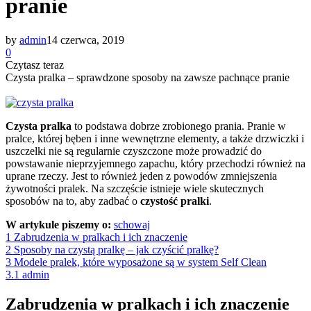
pranie
by
admin
14 czerwca, 2019
0
Czytasz teraz
Czysta pralka – sprawdzone sposoby na zawsze pachnące pranie
Czysta pralka
to podstawa dobrze zrobionego prania. Pranie w
pralce, której bęben i inne wewnętrzne elementy, a także drzwiczki i
uszczelki nie są regularnie czyszczone może prowadzić do
powstawanie nieprzyjemnego zapachu, który przechodzi również na
uprane rzeczy. Jest to również jeden z powodów zmniejszenia
żywotności pralek. Na szczęście istnieje wiele skutecznych
sposobów na to, aby zadbać o
czystość pralki
.
W artykule piszemy o:
schowaj
1
Zabrudzenia w pralkach i ich znaczenie
2
Sposoby na czystą pralkę – jak czyścić pralkę?
3
Modele pralek, które wyposażone są w system Self Clean
3.1
admin
Zabrudzenia w pralkach i ich znaczenie