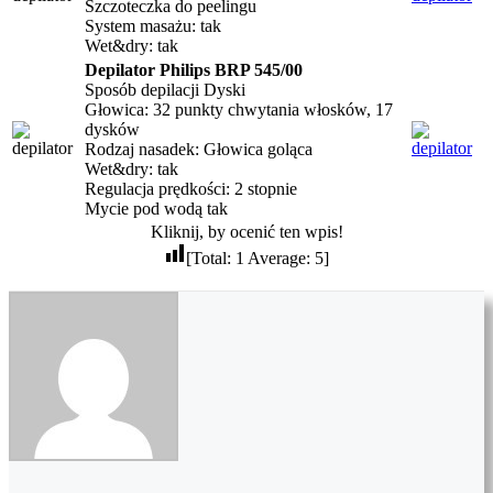
Szczoteczka do peelingu
System masażu: tak
Wet&dry: tak
Depilator Philips BRP 545/00
Sposób depilacji Dyski
Głowica: 32 punkty chwytania włosków, 17
dysków
Rodzaj nasadek: Głowica goląca
Wet&dry: tak
Regulacja prędkości: 2 stopnie
Mycie pod wodą tak
Kliknij, by ocenić ten wpis!
[Total:
1
Average:
5
]