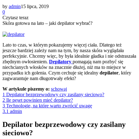
by
admin
15 lipca, 2019
0
Czytasz teraz
Skóra gotowa na lato – jaki depilator wybrać?
Lato to czas, w którym pokazujemy więcej ciała. Dlatego też
jeszcze bardziej zależy nam na tym, by nasza skóra wyglądała
perfekcyjnie. Chcemy więc, by była idealnie gładka i nie odstraszała
zbędnym owłosieniem.
Depilatory
pomagają nam pozbyć się
niechcianych włosków na znacznie dłużej, niż ma to miejsce w
przypadku ich golenia. Czym cechuje się idealny
depilator
, który
zagwarantuje nam długotrwały efekt?
W artykule piszemy o:
schowaj
1
Depilator bezprzewodowy czy zasilany sieciowo?
2
Ile pęset powinien mieć depilator?
3
Technologie, na które warto zwrócić uwagę
3.1
admin
Depilator bezprzewodowy czy zasilany
sieciowo?