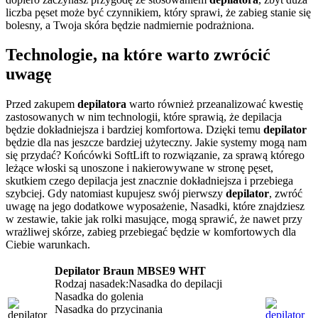
liczba pęset może być czynnikiem, który sprawi, że zabieg stanie się
bolesny, a Twoja skóra będzie nadmiernie podrażniona.
Technologie, na które warto zwrócić
uwagę
Przed zakupem
depilatora
warto również przeanalizować kwestię
zastosowanych w nim technologii, które sprawią, że depilacja
będzie dokładniejsza i bardziej komfortowa. Dzięki temu
depilator
będzie dla nas jeszcze bardziej użyteczny. Jakie systemy mogą nam
się przydać? Końcówki SoftLift to rozwiązanie, za sprawą którego
leżące włoski są unoszone i nakierowywane w stronę pęset,
skutkiem czego depilacja jest znacznie dokładniejsza i przebiega
szybciej. Gdy natomiast kupujesz swój pierwszy
depilator
, zwróć
uwagę na jego dodatkowe wyposażenie, Nasadki, które znajdziesz
w zestawie, takie jak rolki masujące, mogą sprawić, że nawet przy
wrażliwej skórze, zabieg przebiegać będzie w komfortowych dla
Ciebie warunkach.
Depilator Braun MBSE9 WHT
Rodzaj nasadek:Nasadka do depilacji
Nasadka do golenia
Nasadka do przycinania