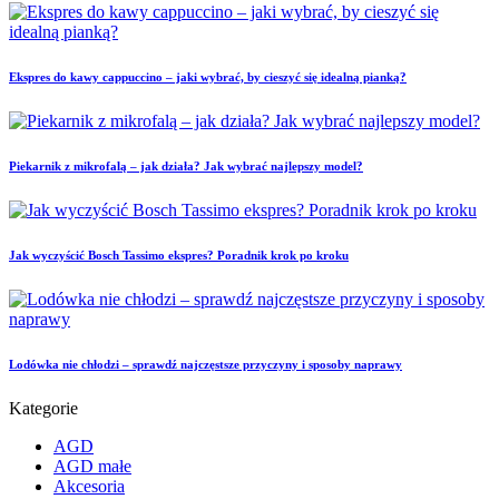
Ekspres do kawy cappuccino – jaki wybrać, by cieszyć się idealną pianką?
Piekarnik z mikrofalą – jak działa? Jak wybrać najlepszy model?
Jak wyczyścić Bosch Tassimo ekspres? Poradnik krok po kroku
Lodówka nie chłodzi – sprawdź najczęstsze przyczyny i sposoby naprawy
Kategorie
AGD
AGD małe
Akcesoria