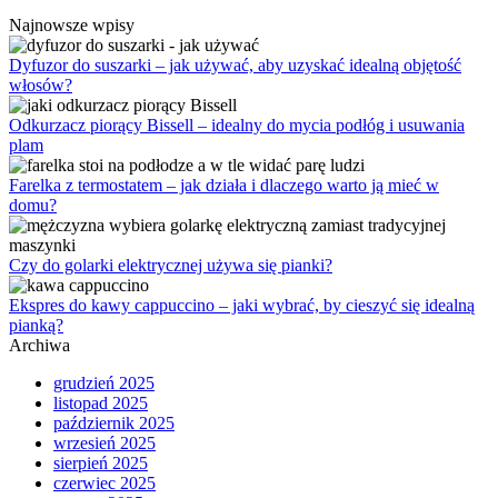
Najnowsze wpisy
Dyfuzor do suszarki – jak używać, aby uzyskać idealną objętość
włosów?
Odkurzacz piorący Bissell – idealny do mycia podłóg i usuwania
plam
Farelka z termostatem – jak działa i dlaczego warto ją mieć w
domu?
Czy do golarki elektrycznej używa się pianki?
Ekspres do kawy cappuccino – jaki wybrać, by cieszyć się idealną
pianką?
Archiwa
grudzień 2025
listopad 2025
październik 2025
wrzesień 2025
sierpień 2025
czerwiec 2025