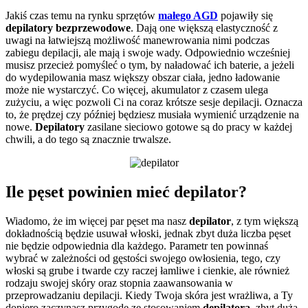
Jakiś czas temu na rynku sprzętów
małego AGD
pojawiły się
depilatory bezprzewodowe
. Dają one większą elastyczność z
uwagi na łatwiejszą możliwość manewrowania nimi podczas
zabiegu depilacji, ale mają i swoje wady. Odpowiednio wcześniej
musisz przecież pomyśleć o tym, by naładować ich baterie, a jeżeli
do wydepilowania masz większy obszar ciała, jedno ładowanie
może nie wystarczyć. Co więcej, akumulator z czasem ulega
zużyciu, a więc pozwoli Ci na coraz krótsze sesje depilacji. Oznacza
to, że prędzej czy później będziesz musiała wymienić urządzenie na
nowe.
Depilatory
zasilane sieciowo gotowe są do pracy w każdej
chwili, a do tego są znacznie trwalsze.
Ile pęset powinien mieć depilator?
Wiadomo, że im więcej par pęset ma nasz
depilator
, z tym większą
dokładnością będzie usuwał włoski, jednak zbyt duża liczba pęset
nie będzie odpowiednia dla każdego. Parametr ten powinnaś
wybrać w zależności od gęstości swojego owłosienia, tego, czy
włoski są grube i twarde czy raczej łamliwe i cienkie, ale również
rodzaju swojej skóry oraz stopnia zaawansowania w
przeprowadzaniu depilacji. Kiedy Twoja skóra jest wrażliwa, a Ty
dopiero zaczynasz przygodę ze stosowaniem
depilatora
, zbyt duża