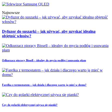
Najnowsze
Dyfuzor do suszarki – jak używać, aby uzyskać idealną
objętość włosów?
Odkurzacz piorący Bissell – idealny do mycia podłóg i usuwania plam
Farelka z termostatem – jak działa i dlaczego warto ją mieć w domu?
Czy do golarki elektrycznej używa się pianki?