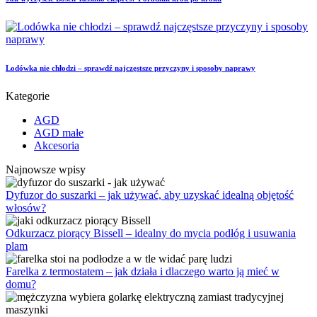
Lodówka nie chłodzi – sprawdź najczęstsze przyczyny i sposoby naprawy
Kategorie
AGD
AGD małe
Akcesoria
Najnowsze wpisy
Dyfuzor do suszarki – jak używać, aby uzyskać idealną objętość
włosów?
Odkurzacz piorący Bissell – idealny do mycia podłóg i usuwania
plam
Farelka z termostatem – jak działa i dlaczego warto ją mieć w
domu?