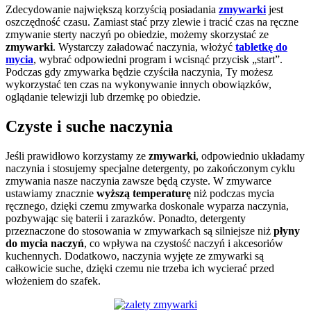
Zdecydowanie największą korzyścią posiadania
zmywarki
jest
oszczędność czasu. Zamiast stać przy zlewie i tracić czas na ręczne
zmywanie sterty naczyń po obiedzie, możemy skorzystać ze
zmywarki
. Wystarczy załadować naczynia, włożyć
tabletkę do
mycia
, wybrać odpowiedni program i wcisnąć przycisk „start”.
Podczas gdy zmywarka będzie czyściła naczynia, Ty możesz
wykorzystać ten czas na wykonywanie innych obowiązków,
oglądanie telewizji lub drzemkę po obiedzie.
Czyste i suche naczynia
Jeśli prawidłowo korzystamy ze
zmywarki
, odpowiednio układamy
naczynia i stosujemy specjalne detergenty, po zakończonym cyklu
zmywania nasze naczynia zawsze będą czyste. W zmywarce
ustawiamy znacznie
wyższą temperaturę
niż podczas mycia
ręcznego, dzięki czemu zmywarka doskonale wyparza naczynia,
pozbywając się baterii i zarazków. Ponadto, detergenty
przeznaczone do stosowania w zmywarkach są silniejsze niż
płyny
do mycia naczyń
, co wpływa na czystość naczyń i akcesoriów
kuchennych. Dodatkowo, naczynia wyjęte ze zmywarki są
całkowicie suche, dzięki czemu nie trzeba ich wycierać przed
włożeniem do szafek.