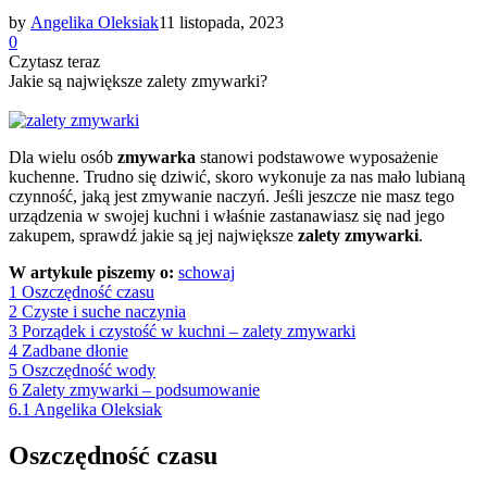
by
Angelika Oleksiak
11 listopada, 2023
0
Czytasz teraz
Jakie są największe zalety zmywarki?
Dla wielu osób
zmywarka
stanowi podstawowe wyposażenie
kuchenne. Trudno się dziwić, skoro wykonuje za nas mało lubianą
czynność, jaką jest zmywanie naczyń. Jeśli jeszcze nie masz tego
urządzenia w swojej kuchni i właśnie zastanawiasz się nad jego
zakupem, sprawdź jakie są jej największe
zalety zmywarki
.
W artykule piszemy o:
schowaj
1
Oszczędność czasu
2
Czyste i suche naczynia
3
Porządek i czystość w kuchni – zalety zmywarki
4
Zadbane dłonie
5
Oszczędność wody
6
Zalety zmywarki – podsumowanie
6.1
Angelika Oleksiak
Oszczędność czasu