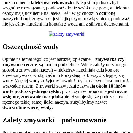
można ubierać
lateksowe rękawiczki
. Nie jest to jednak zbyt
wygodne rozwiązanie, ponieważ dłonie szybko się pocą, a niektóre
osoby mają uczulenie na lateks. Jeśli więc chodzi o
ochronę
naszych dłoni
, zmywarka jest najlepszym rozwiązaniem, ponieważ
nie jesteśmy narażeni na kontakt z wodą ani z silnymi detergentami.
Oszczędność wody
Opinie na temat tego, co jest bardziej opłacalne –
zmywarka
czy
zmywanie ręczne
, są mocno podzielone. Wiele zależy od samego
sposobu zmywania naczyń – niektórzy napełniają całą komorę
zlewozmywaka wodą, zaś inni korzystają na bieżąco z lejącej się
wody. Więcej wody zużyjemy również myjąc naczynia osobno, niż
wszystkie razem. Zmywarki zazwyczaj zużywają
około 10 litrów
wody podczas jednego cyklu
, przy czym w programie jest
mycie
wstępne
,
zmywanie
oraz
płukanie
. Szacuje się, że podczas mycia
ręcznego takiej samej ilości naczyń, zużylibyśmy nawet
dwukrotnie więcej wody
.
Zalety zmywarki – podsumowanie
Podsumowując, zmywarka to
wysoce efektywne urządzenie
, które