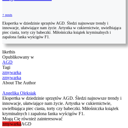
+ posts
Ekspertka w dziedzinie sprzętów AGD. Śledzi najnowsze trendy i
innowacje, ułatwiające nam życie. Artystka w cukiernictwie, uwielbiająca
piec ciasta, torty czy babeczki. Miłośniczka książek kryminalnych i
zapalona fanka wyścigów F1.
like
this
Opublikowany w
AGD
Tagi
zmywarka
zmywarka
About The Author
Angelika Oleksiak
Ekspertka w dziedzinie sprzętów AGD. Śledzi najnowsze trendy i
innowacje, ułatwiające nam życie. Artystka w cukiernictwie,
uwielbiająca piec ciasta, torty czy babeczki. Miłośniczka książek
kryminalnych i zapalona fanka wyścigów F1.
Mogą Cię również zainteresować
zmywarka
AGD