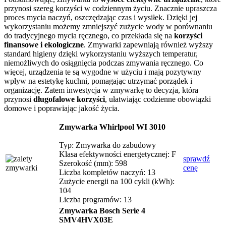
przynosi szereg korzyści w codziennym życiu. Znacznie upraszcza
proces mycia naczyń, oszczędzając czas i wysiłek. Dzięki jej
wykorzystaniu możemy zmniejszyć zużycie wody w porównaniu
do tradycyjnego mycia ręcznego, co przekłada się na
korzyści
finansowe i ekologiczne
. Zmywarki zapewniają również wyższy
standard higieny dzięki wykorzystaniu wyższych temperatur,
niemożliwych do osiągnięcia podczas zmywania ręcznego. Co
więcej, urządzenia te są wygodne w użyciu i mają pozytywny
wpływ na estetykę kuchni, pomagając utrzymać porządek i
organizację. Zatem inwestycja w zmywarkę to decyzja, która
przynosi
długofalowe korzyści
, ułatwiając codzienne obowiązki
domowe i poprawiając jakość życia.
Zmywarka Whirlpool WI 3010
Typ: Zmywarka do zabudowy
Klasa efektywności energetycznej: F
sprawdź
Szerokość (mm): 598
cenę
Liczba kompletów naczyń: 13
Zużycie energii na 100 cykli (kWh):
104
Liczba programów: 13
Zmywarka Bosch Serie 4
SMV4HVX03E