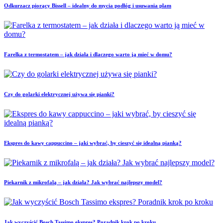
Odkurzacz piorący Bissell – idealny do mycia podłóg i usuwania plam
Farelka z termostatem – jak działa i dlaczego warto ją mieć w domu?
Czy do golarki elektrycznej używa się pianki?
Ekspres do kawy cappuccino – jaki wybrać, by cieszyć się idealną pianką?
Piekarnik z mikrofalą – jak działa? Jak wybrać najlepszy model?
Jak wyczyścić Bosch Tassimo ekspres? Poradnik krok po kroku