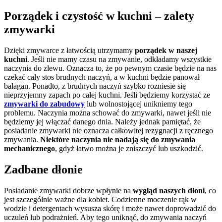
Porządek i czystość w kuchni
– zalety
zmywarki
Dzięki zmywarce z łatwością utrzymamy
porządek w naszej
kuchni
. Jeśli nie mamy czasu na zmywanie, odkładamy wszystkie
naczynia do zlewu. Oznacza to, że po pewnym czasie będzie na nas
czekać cały stos brudnych naczyń, a w kuchni będzie panował
bałagan. Ponadto, z brudnych naczyń szybko rozniesie się
nieprzyjemny zapach po całej kuchni. Jeśli będziemy korzystać ze
zmywarki do zabudowy
lub wolnostojącej unikniemy tego
problemu. Naczynia można schować do zmywarki, nawet jeśli nie
będziemy jej włączać danego dnia. Należy jednak pamiętać, że
posiadanie zmywarki nie oznacza całkowitej rezygnacji z ręcznego
zmywania.
Niektóre naczynia nie nadają się do zmywania
mechanicznego
, gdyż łatwo można je zniszczyć lub uszkodzić.
Zadbane dłonie
Posiadanie zmywarki dobrze wpłynie na
wygląd naszych dłoni
, co
jest szczególnie ważne dla kobiet. Codzienne moczenie rąk w
wodzie i detergentach wysusza skórę i może nawet doprowadzić do
uczuleń lub podrażnień. Aby tego uniknąć, do zmywania naczyń