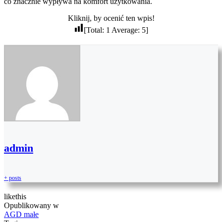
co znacznie wypływa na komfort użytkowania.
Kliknij, by ocenić ten wpis!
[Total:
1
Average:
5
]
admin
+ posts
like
this
Opublikowany w
AGD małe