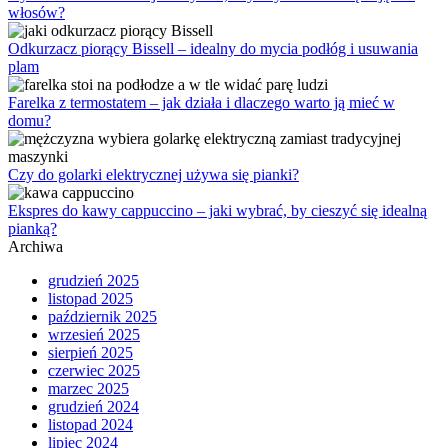
włosów?
Odkurzacz piorący Bissell – idealny do mycia podłóg i usuwania
plam
Farelka z termostatem – jak działa i dlaczego warto ją mieć w
domu?
Czy do golarki elektrycznej używa się pianki?
Ekspres do kawy cappuccino – jaki wybrać, by cieszyć się idealną
pianką?
Archiwa
grudzień 2025
listopad 2025
październik 2025
wrzesień 2025
sierpień 2025
czerwiec 2025
marzec 2025
grudzień 2024
listopad 2024
lipiec 2024