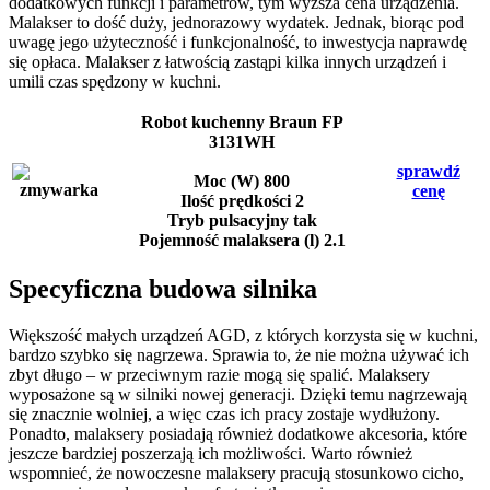
dodatkowych funkcji i parametrów, tym wyższa cena urządzenia.
Malakser to dość duży, jednorazowy wydatek. Jednak, biorąc pod
uwagę jego użyteczność i funkcjonalność, to inwestycja naprawdę
się opłaca. Malakser z łatwością zastąpi kilka innych urządzeń i
umili czas spędzony w kuchni.
Robot kuchenny Braun FP
3131WH
sprawdź
Moc (W) 800
cenę
Ilość prędkości 2
Tryb pulsacyjny tak
Pojemność malaksera (l) 2.1
Specyficzna budowa silnika
Większość małych urządzeń AGD, z których korzysta się w kuchni,
bardzo szybko się nagrzewa. Sprawia to, że nie można używać ich
zbyt długo – w przeciwnym razie mogą się spalić. Malaksery
wyposażone są w silniki nowej generacji. Dzięki temu nagrzewają
się znacznie wolniej, a więc czas ich pracy zostaje wydłużony.
Ponadto, malaksery posiadają również dodatkowe akcesoria, które
jeszcze bardziej poszerzają ich możliwości. Warto również
wspomnieć, że nowoczesne malaksery pracują stosunkowo cicho,