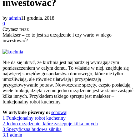
inwestować?
by
admin
11 grudnia, 2018
0
Czytasz teraz
Malakser – co to jest za urządzenie i czy warto w niego
inwestować?
Nie da się ukryć, że kuchnia jest najbardziej wymagającym
pomieszczeniem w całym domu. To właśnie w niej, znajduje się
najwięcej sprzętów gospodarstwa domowego, które nie tylko
umożliwiają, ale również ułatwiają i przyspieszają
przygotowywanie potraw. Nowoczesne sprzęty, często posiadają
wiele funkcji, dzięki czemu jedno urządzenie jest w stanie zastąpić
kilka innych. Przykładem takiego sprzętu jest malakser –
funkcjonalny robot kuchenny.
W artykule piszemy o:
schowaj
1
Funkcjonalny robot kuchenny
2
Jedno urządzenie, które zastępuje kilka innych
3
Specyficzna budowa silnika
3.1
admin