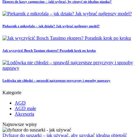
Ekspres do kawy cappuccino – jaki wybrać, by cieszyć się idealną pianką?
Piekarnik z mikrofalą – jak działa? Jak wybrać najlepszy model?
Jak wyczyścić Bosch Tassimo ekspres? Poradnik krok po kroku
Lodówka nie chłodzi – sprawdź najczęstsze przyczyny i sposoby naprawy
Kategorie
AGD
AGD małe
Akcesoria
Najnowsze wpisy
Dyfuzor do suszarki – jak używać, aby uzyskać idealną objętość