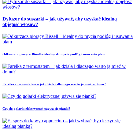
Dyfuzor do suszarki – jak używać, aby uzyskać idealną
objętość włosów?
Odkurzacz piorący Bissell – idealny do mycia podłóg i usuwania plam
Farelka z termostatem – jak działa i dlaczego warto ją mieć w domu?
Czy do golarki elektrycznej używa się pianki?