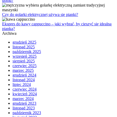
domu?
Czy do golarki elektrycznej używa się pianki?
Ekspres do kawy cappuccino – jaki wybrać, by cieszyć się idealną
pianką?
Archiwa
grudzień 2025
listopad 2025
październik 2025
wrzesień 2025
sierpień 2025
czerwiec 2025
marzec 2025
grudzień 2024
listopad 2024
lipiec 2024
czerwiec 2024
kwiecień 2024
marzec 2024
grudzień 2023
listopad 2023
październik 2023