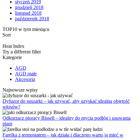
styczeń 2019
grudzień 2018
listopad 2018
październik 2018
TOP10 w tym miesiącu
Sort
Heat Index
Try a different filter
Kategorie
AGD
AGD małe
Akcesoria
Najnowsze wpisy
Dyfuzor do suszarki – jak używać, aby uzyskać idealną objętość
włosów?
Odkurzacz piorący Bissell – idealny do mycia podłóg i usuwania
plam
Farelka z termostatem – jak działa i dlaczego warto ją mieć w