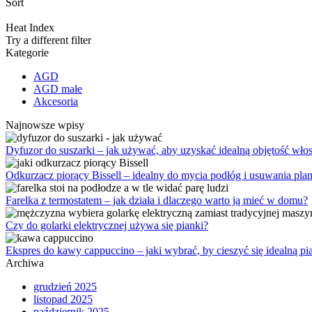
Sort
Heat Index
Try a different filter
Kategorie
AGD
AGD małe
Akcesoria
Najnowsze wpisy
Dyfuzor do suszarki – jak używać, aby uzyskać idealną objętość wł
Odkurzacz piorący Bissell – idealny do mycia podłóg i usuwania pla
Farelka z termostatem – jak działa i dlaczego warto ją mieć w domu?
Czy do golarki elektrycznej używa się pianki?
Ekspres do kawy cappuccino – jaki wybrać, by cieszyć się idealną pi
Archiwa
grudzień 2025
listopad 2025
październik 2025