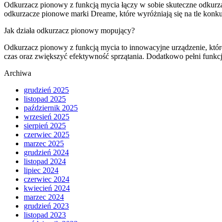
Odkurzacz pionowy z funkcją mycia łączy w sobie skuteczne odkurz
odkurzacze pionowe marki Dreame, które wyróżniają się na tle konk
Jak działa odkurzacz pionowy mopujący?
Odkurzacz pionowy z funkcją mycia to innowacyjne urządzenie, które
czas oraz zwiększyć efektywność sprzątania. Dodatkowo pełni funkcję
Archiwa
grudzień 2025
listopad 2025
październik 2025
wrzesień 2025
sierpień 2025
czerwiec 2025
marzec 2025
grudzień 2024
listopad 2024
lipiec 2024
czerwiec 2024
kwiecień 2024
marzec 2024
grudzień 2023
listopad 2023