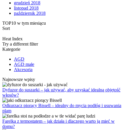
grudzień 2018
listopad 2018
październik 2018
TOP10 w tym miesiącu
Sort
Heat Index
Try a different filter
Kategorie
AGD
AGD małe
Akcesoria
Najnowsze wpisy
Dyfuzor do suszarki – jak używać, aby uzyskać idealną objętość
włosów?
Odkurzacz piorący Bissell – idealny do mycia podłóg i usuwania
plam
Farelka z termostatem – jak działa i dlaczego warto ją mieć w
domu?