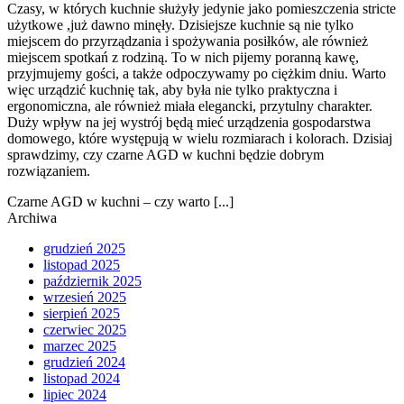
Czasy, w których kuchnie służyły jedynie jako pomieszczenia stricte
użytkowe ,już dawno minęły. Dzisiejsze kuchnie są nie tylko
miejscem do przyrządzania i spożywania posiłków, ale również
miejscem spotkań z rodziną. To w nich pijemy poranną kawę,
przyjmujemy gości, a także odpoczywamy po ciężkim dniu. Warto
więc urządzić kuchnię tak, aby była nie tylko praktyczna i
ergonomiczna, ale również miała elegancki, przytulny charakter.
Duży wpływ na jej wystrój będą mieć urządzenia gospodarstwa
domowego, które występują w wielu rozmiarach i kolorach. Dzisiaj
sprawdzimy, czy czarne AGD w kuchni będzie dobrym
rozwiązaniem.
Czarne AGD w kuchni – czy warto [...]
Archiwa
grudzień 2025
listopad 2025
październik 2025
wrzesień 2025
sierpień 2025
czerwiec 2025
marzec 2025
grudzień 2024
listopad 2024
lipiec 2024